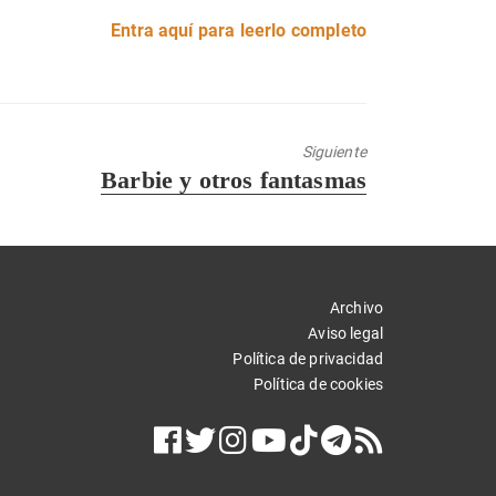
Entra aquí para leerlo completo
Siguiente
Entrada
Barbie y otros fantasmas
siguiente:
Archivo
Aviso legal
Política de privacidad
Política de cookies