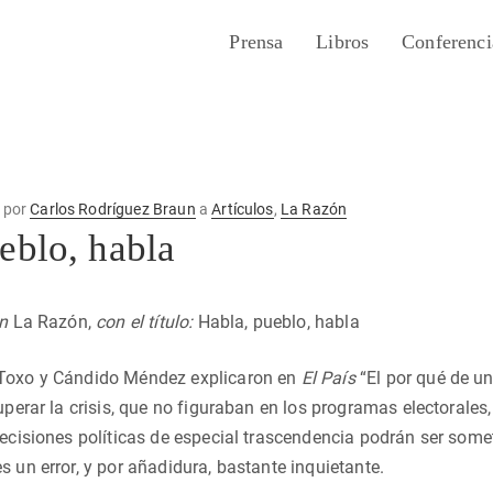
Prensa
Libros
Conferenci
por
Carlos Rodríguez Braun
a
Artículos
,
La Razón
eblo, habla
en
La Razón,
con el título:
Habla, pueblo, habla
Toxo y Cándido Méndez explicaron en
El País
“El por qué de un
uperar la crisis, que no figuraban en los programas electorales
decisiones políticas de especial trascendencia podrán ser som
s un error, y por añadidura, bastante inquietante.