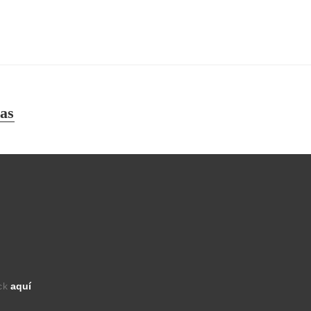
zas
ick
aquí