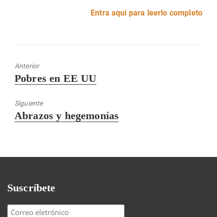
Entra aquí para leerlo completo
Anterior
Entrada
Pobres en EE UU
anterior:
Siguiente
Entrada
Abrazos y hegemonías
siguiente:
Suscríbete