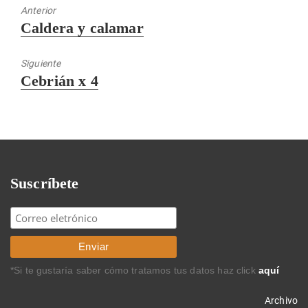
Anterior
Entrada
Caldera y calamar
anterior:
Siguiente
Entrada
Cebrián x 4
siguiente:
Suscríbete
*Si te gustaría saber cómo tratamos tus datos haz click
aquí
Archivo