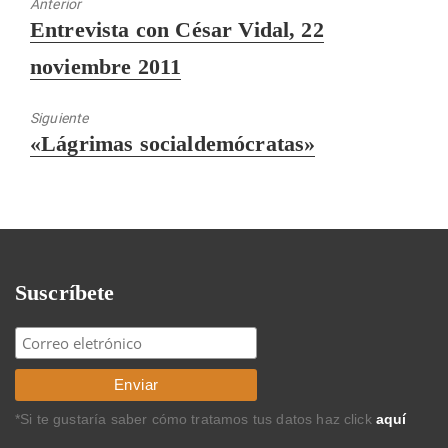
Anterior
Entrada
Entrevista con César Vidal, 22
anterior:
noviembre 2011
Siguiente
Entrada
«Lágrimas socialdemócratas»
siguiente:
Suscríbete
*Si te gustaría saber cómo tratamos tus datos haz click
aquí