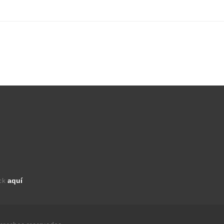
ick
aquí