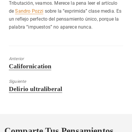
Tributación, veamos. Merece la pena leer el artículo
de
Sandro Pozzi
sobre la “exprimida” clase media. Es
un reflejo perfecto del pensamiento único, porque la
palabra “impuestos” no aparece nunca.
Anterior
Entrada
Californication
anterior:
Siguiente
Entrada
Delirio ultraliberal
siguiente:
Comparte Tus Pensamientos