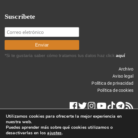
Suscríbete
*Si te gustaría saber cómo tratamos tus datos haz click
aquí
Archivo
Aviso legal
Política de privacidad
Política de cookies
Utilizamos cookies para ofrecerte la mejor experiencia en
nuestra web.
Puedes aprender más sobre qué cookies utilizamos o
desactivarlas en los
ajustes
.
Copyright © 2025 Carlos Rodríguez Braun. Todos los derechos