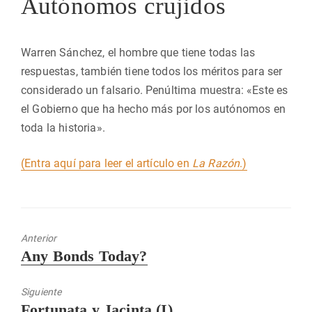
Autónomos crujidos
Warren Sánchez, el hombre que tiene todas las
respuestas, también tiene todos los méritos para ser
considerado un falsario. Penúltima muestra: «Este es
el Gobierno que ha hecho más por los autónomos en
toda la historia».
(Entra aquí para leer el artículo en
La Razón
.)
Anterior
Entrada
Any Bonds Today?
anterior:
Siguiente
Entrada
Fortunata y Jacinta (I)