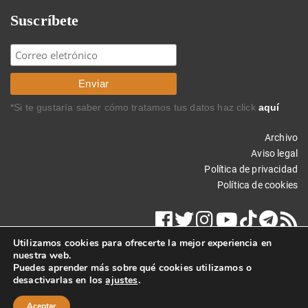
Suscríbete
*Si te gustaría saber cómo tratamos tus datos haz click
aquí
Archivo
Aviso legal
Política de privacidad
Política de cookies
Utilizamos cookies para ofrecerte la mejor experiencia en
nuestra web.
Puedes aprender más sobre qué cookies utilizamos o
desactivarlas en los
ajustes
.
Copyright © 2019 Carlos Rodríguez Braun. Todos los derechos
reservados.
Aceptar