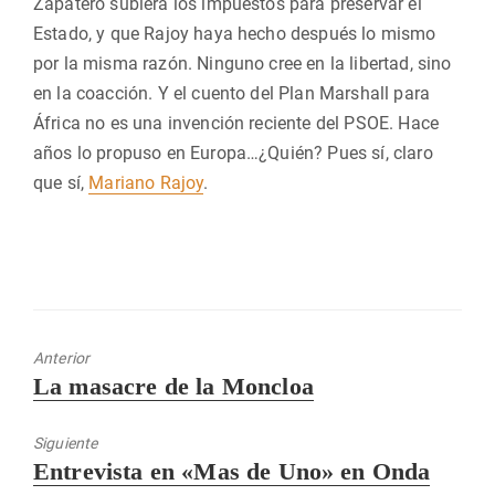
Zapatero subiera los impuestos para preservar el
Estado, y que Rajoy haya hecho después lo mismo
por la misma razón. Ninguno cree en la libertad, sino
en la coacción. Y el cuento del Plan Marshall para
África no es una invención reciente del PSOE. Hace
años lo propuso en Europa…¿Quién? Pues sí, claro
que sí,
Mariano Rajoy
.
Anterior
Entrada
La masacre de la Moncloa
anterior:
Siguiente
Entrada
Entrevista en «Mas de Uno» en Onda
siguiente: