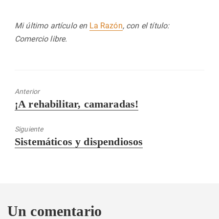
Mi último artículo en
La Razón
, con el título:
Comercio libre.
Anterior
Entrada
¡A rehabilitar, camaradas!
anterior:
Siguiente
Entrada
Sistemáticos y dispendiosos
siguiente:
Un comentario