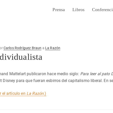
Prensa
Libros
Conferenci
or
Carlos Rodríguez Braun
a
La Razón
dividualista
mand Mattelart publicaron hace medio siglo:
Para leer al pato 
t Disney para que fueran esbirros del capitalismo liberal. En se
r el artículo en
La Razón
.)