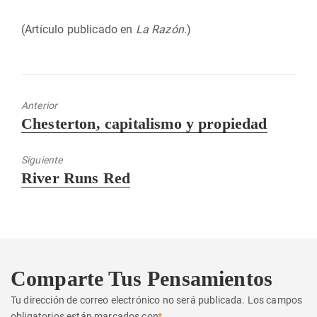
(Artículo publicado en
La Razón
.)
Anterior
Entrada
Chesterton, capitalismo y propiedad
anterior:
Siguiente
Entrada
River Runs Red
siguiente:
Comparte Tus Pensamientos
Tu dirección de correo electrónico no será publicada.
Los campos
obligatorios están marcados con
*