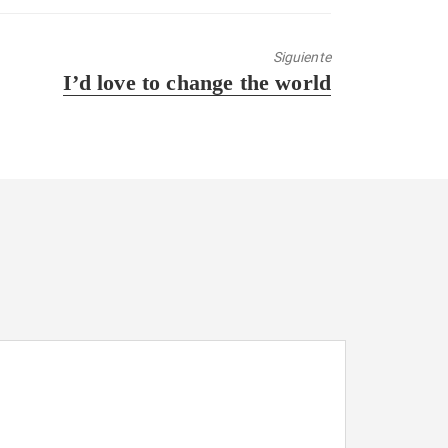
Siguiente
Entrada
I’d love to change the world
siguiente: