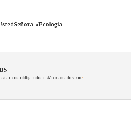
UstedSeñora «Ecología
os
os campos obligatorios están marcados con
*