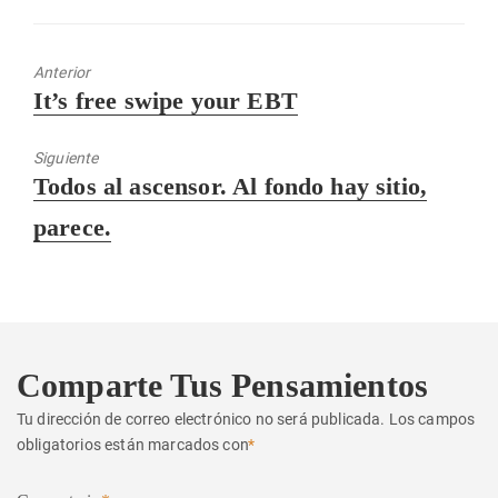
Anterior
Entrada
It’s free swipe your EBT
anterior:
Siguiente
Entrada
Todos al ascensor. Al fondo hay sitio,
siguiente:
parece.
Comparte Tus Pensamientos
Tu dirección de correo electrónico no será publicada.
Los campos
obligatorios están marcados con
*