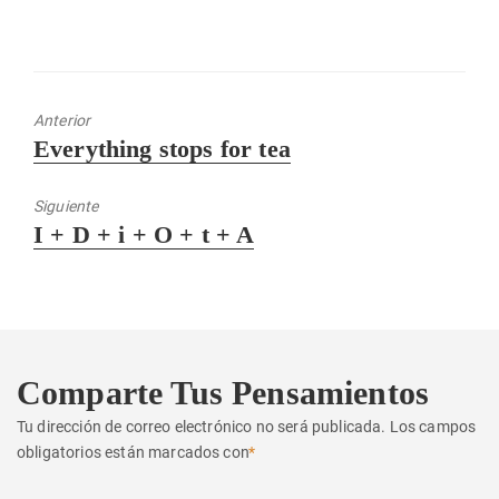
Anterior
Entrada
Everything stops for tea
anterior:
Siguiente
Entrada
I + D + i + O + t + A
siguiente:
Comparte Tus Pensamientos
Tu dirección de correo electrónico no será publicada.
Los campos
obligatorios están marcados con
*