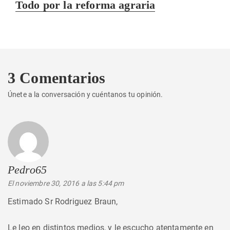
Entrada
Todo por la reforma agraria
siguiente:
3 Comentarios
Únete a la conversación y cuéntanos tu opinión.
Pedro65
dice:
El noviembre 30, 2016 a las 5:44 pm
Estimado Sr Rodriguez Braun,
Le leo en distintos medios, y le escucho atentamente en