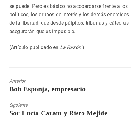
se puede. Pero es básico no acobardarse frente a los
políticos, los grupos de interés y los demás enemigos
de la libertad, que desde púlpitos, tribunas y cátedras
asegurarán que es imposible.
(Artículo publicado en
La Razón
.)
Anterior
Entrada
Bob Esponja, empresario
anterior:
Siguiente
Entrada
Sor Lucía Caram y Risto Mejide
siguiente: