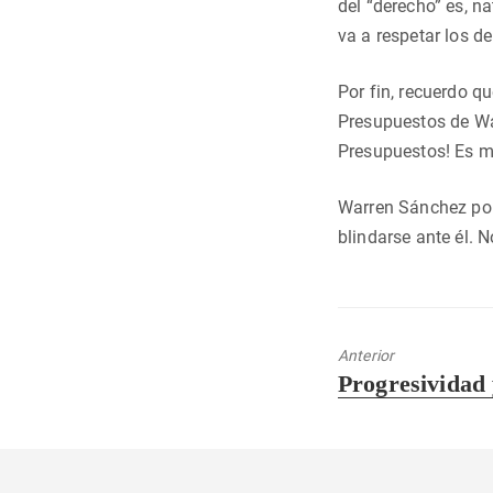
del “derecho” es, n
va a respetar los d
Por fin, recuerdo q
Presupuestos de War
Presupuestos! Es mu
Warren Sánchez pon
blindarse ante él. N
Anterior
Entrada
Progresividad
anterior: