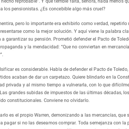
n hecho reprobable”. Y qué terrible falta, señora, nada menos qu
a los pensionistas. ¿Es concebible algo más cruel?
entira, pero lo importante era exhibirlo como verdad, repetir
resentarse como la mejor solución. Y aquí viene la palabra cla
 a garantizar su pensión. Prometió defender el Pacto de Toledo
propaganda y la mendacidad: “Que no conviertan en mercancía 
”.
sificar es considerable. Habla de defender el Pacto de Toledo
rtidos acaban de dar un carpetazo. Quiere blindarlo en la Cons
ad privada y al mismo tiempo a vulnerarla, con lo que difícil
Las grandes subidas de impuestos de las últimas décadas, los
ido constitucionales. Conviene no olvidarlo.
idarlo es el propio Warren, demonizando a las mercancías, que
a pagar si no las deseamos comprar. Toda semejanza con la po