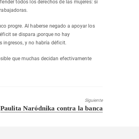
efender todos los derechos de las mujeres: si
trabajadoras.
ruco progre. Al haberse negado a apoyar los
éficit se dispara ¡porque no hay
 ingresos, y no habría déficit.
posible que muchas decidan efectivamente
Siguiente
Entrada
Paulita Naródnika contra la banca
siguiente: