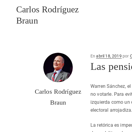
Carlos Rodríguez
Braun
Publicado
En
abril 18, 2019
por
C
en
Las pensi
Warren Sánchez, el 
Carlos Rodríguez
no votarle. Para evi
Braun
izquierda como un c
electoral arrojadiza
La retórica es impe