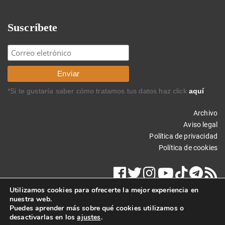
Suscríbete
*Si te gustaría saber cómo tratamos tus datos haz click
aquí
Archivo
Aviso legal
Política de privacidad
Política de cookies
Utilizamos cookies para ofrecerte la mejor experiencia en
nuestra web.
Puedes aprender más sobre qué cookies utilizamos o
desactivarlas en los
ajustes
.
Copyright © 2024 Carlos Rodríguez Braun. Todos los derechos