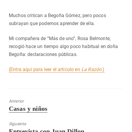
Muchos critican a Begoña Gómez, pero pocos
subrayan que podemos aprender de ella.
Mi compañera de “Más de uno”, Rosa Belmonte,
recogió hace un tiempo algo poco habitual en doña
Begoña: declaraciones públicas.
(Entra aquí para leer el artículo en
La Razón
.)
Anterior
Entrada
Casas y niños
anterior:
Siguiente
Entrada
Entrevista con Juan Dillon