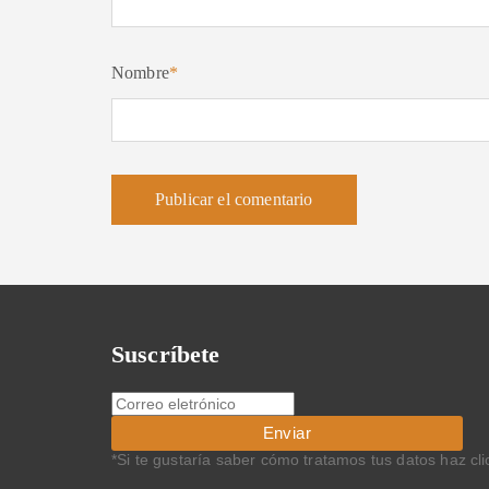
Nombre
*
Suscríbete
*Si te gustaría saber cómo tratamos tus datos haz cl