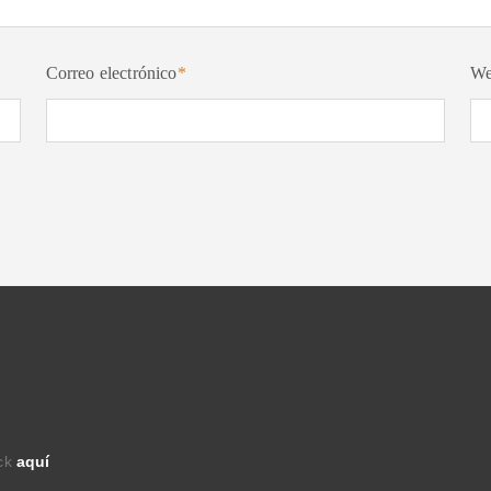
Correo electrónico
*
W
ick
aquí