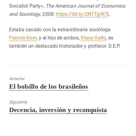
Socialist Party»,
The American Journal of Economics
and Sociology
, 2008:
https://bit.ly/2NTTgW7
).
Estaba casado con la extraordinaria socióloga
Francis Korn
, y el hijo de ambos,
Klaus Gallo
, es
también un destacado historiador y profesor. D.E.P.
Anterior
Entrada
El bolsillo de los brasileños
anterior:
Siguiente
Entrada
Decencia, inversión y reconquista
siguiente: