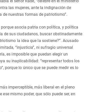
habla el señor Rade, “célebre en el ministerio
tra las mujeres, ante la indignación de
na de nuestras formas de patriotismo”.
porque asocia patria con política, y política
 vida de sus ciudadanos, buscar obstinadamente
triotismo la idea que la sostiene?”. Acusado
itada, “injusticia”, ni sufragio universal
a, es imposible que puedan elegir un
ya su inaplicabilidad: “representar todos los
co”, porque lo único que se puede medir es lo
 más imperceptible, más liberal en el pleno
de ese mismo poder, que sólo puede ser, en