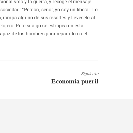
acionalismo y la guerra, y recoge el mensaje
 sociedad: “Perdón, señor, yo soy un liberal. Lo
en, rompa alguno de sus resortes y lléveselo al
lojero. Pero si algo se estropea en esta
apaz de los hombres para repararlo en el
Siguiente
Entrada
Economía pueril
siguiente: