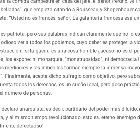
ata la comida campestre en casa del jefe, el señor Perdrix. Allí 
abelladas”, que empieza citando a Rousseau y Shopenhauer con
peta: “Usted no es francés, señor. La galantería francesa esa u
es patriota, pero sus palabras indican claramente que no lo es 
a odioso ver a todos los gobiernos, cuyo deber es proteger la
strucción…si la guerra es una cosa horrible ¿acaso no es el pa
os, los expone: ni monarquía, “monstruosidad”, ni democracia lim
s mediocres y los imbéciles forman siempre la inmensa mayorí
e”. Finalmente, acepta dicho sufragio como objetivo, pero subra
 cuenta todos los derechos, es un sueño ideal, pero poco prácti
el número de personas.
declaro anarquista, es decir, partidario del poder más diluido,
ra, y al mismo tiempo revolucionario, esto es, eterno enemigo 
almente defectuoso”.