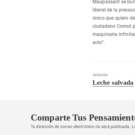
Maupassant se burla
liberal de la precau
único que quiero dec
ciudadano Cornut pa
maquinaria infinita
acto”.
Anterior
Entrada
Leche salvada
anterior:
Comparte Tus Pensamient
Tu dirección de correo electrónico no será publicada.
L