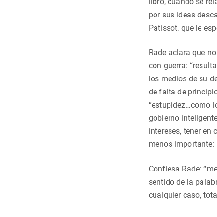
libro, cuando se rel
por sus ideas desc
Patissot, que le es
Rade aclara que no 
con guerra: “result
los medios de su de
de falta de principi
“estupidez…como lo
gobierno inteligent
intereses, tener en
menos importante: 
Confiesa Rade: “me 
sentido de la palab
cualquier caso, tot