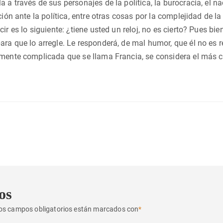
 a través de sus personajes de la política, la burocracia, el n
ción ante la política, entre otras cosas por la complejidad de la
ir es lo siguiente: ¿tiene usted un reloj, no es cierto? Pues bi
ra que lo arregle. Le responderá, de mal humor, que él no es re
mente complicada que se llama Francia, se considera el más c
os
os campos obligatorios están marcados con
*