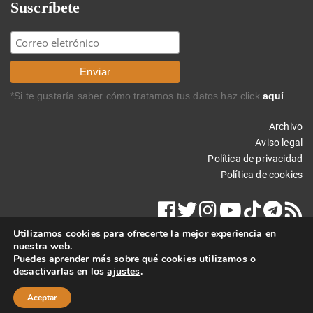
Suscríbete
*Si te gustaría saber cómo tratamos tus datos haz click
aquí
Archivo
Aviso legal
Política de privacidad
Política de cookies
Utilizamos cookies para ofrecerte la mejor experiencia en
nuestra web.
Puedes aprender más sobre qué cookies utilizamos o
desactivarlas en los
ajustes
.
Copyright © 2025 Carlos Rodríguez Braun. Todos los derechos
reservados.
Aceptar