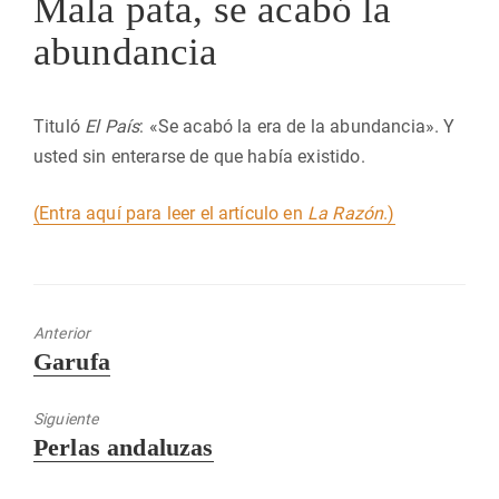
Mala pata, se acabó la
abundancia
Tituló
El País
: «Se acabó la era de la abundancia». Y
usted sin enterarse de que había existido.
(Entra aquí para leer el artículo en
La Razón
.)
Anterior
Entrada
Garufa
anterior:
Siguiente
Entrada
Perlas andaluzas
siguiente: