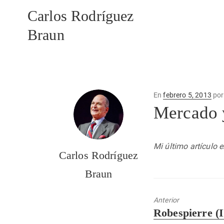
Carlos Rodríguez
Braun
Publicado
En
febrero 5, 2013
po
en
Mercado y
Mi último artículo 
Carlos Rodríguez
Braun
Anterior
Entrada
Robespierre (I
anterior: