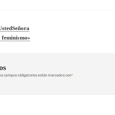
UstedSeñora
l feminismo»
os
os campos obligatorios están marcados con
*