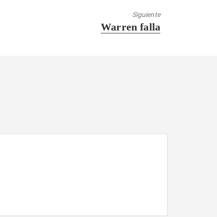
Siguiente
Entrada
Warren falla
siguiente: