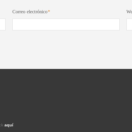
Correo electrónico
*
W
ick
aquí