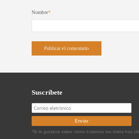
Nombre
*
Suscríbete
*Si te gustaría saber cómo tratamos tus datos haz cl