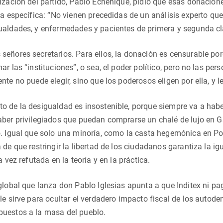
ización del partido, Pablo Echenique, pidió que esas donacion
sa específica: “No vienen precedidas de un análisis experto que
ualdades, y enfermedades y pacientes de primera y segunda cl
eñores secretarios. Para ellos, la donación es censurable porq
ar las “instituciones”, o sea, el poder político, pero no las p
te no puede elegir, sino que los poderosos eligen por ella, y le
 de la desigualdad es insostenible, porque siempre va a habe
ber privilegiados que puedan comprarse un chalé de lujo en G
. Igual que solo una minoría, como la casta hegemónica en Pod
 de que restringir la libertad de los ciudadanos garantiza la i
a vez refutada en la teoría y en la práctica.
global que lanza don Pablo Iglesias apunta a que Inditex ni p
le sirve para ocultar el verdadero impacto fiscal de los autod
uestos a la masa del pueblo.