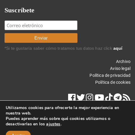
Suscríbete
*Si te gustaría saber cómo tratamos tus datos haz click
aquí
Archivo
Aviso legal
Política de privacidad
Política de cookies
Utilizamos cookies para ofrecerte la mejor experiencia en
nuestra web.
Puedes aprender más sobre qué cookies utilizamos o
desactivarlas en los
ajustes
.
Copyright © 2013 Carlos Rodríguez Braun. Todos los derechos
reservados.