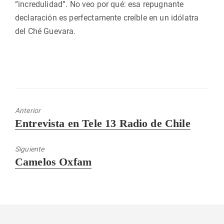
“incredulidad”. No veo por qué: esa repugnante
declaración es perfectamente creíble en un idólatra
del Ché Guevara.
Anterior
Entrada
Entrevista en Tele 13 Radio de Chile
anterior:
Siguiente
Entrada
Camelos Oxfam
siguiente: