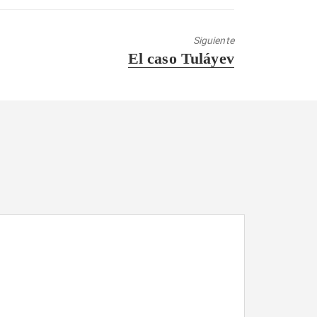
Siguiente
Entrada
El caso Tuláyev
siguiente: