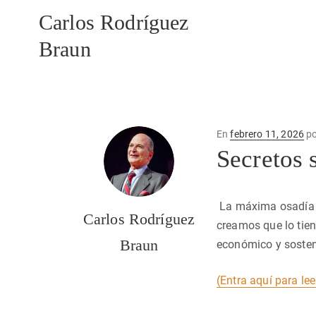
Carlos Rodríguez
Braun
Publicado
En
febrero 11, 2026
p
en
Secretos 
La máxima osadía e
Carlos Rodríguez
creamos que lo tien
Braun
económico y sosteni
(Entra aquí para lee