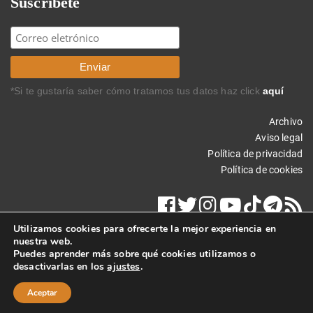
Suscríbete
*Si te gustaría saber cómo tratamos tus datos haz click
aquí
Archivo
Aviso legal
Política de privacidad
Política de cookies
Utilizamos cookies para ofrecerte la mejor experiencia en
nuestra web.
Puedes aprender más sobre qué cookies utilizamos o
desactivarlas en los
ajustes
.
Copyright © 2023 Carlos Rodríguez Braun. Todos los derechos
reservados.
Aceptar