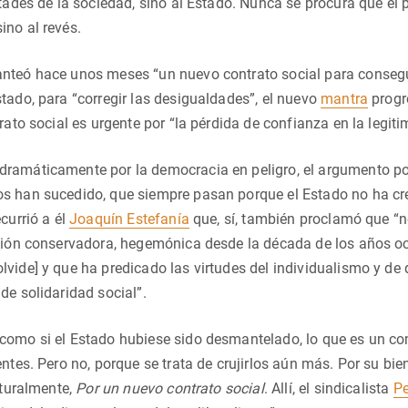
rtades de la sociedad, sino al Estado. Nunca se procura que el
no al revés.
nteó hace unos meses “un nuevo contrato social para consegui
tado, para “corregir las desigualdades”, el nuevo
mantra
progr
trato social es urgente por “la pérdida de confianza en la legit
ramáticamente por la democracia en peligro, el argumento pol
 han sucedido, que siempre pasan porque el Estado no ha crec
currió a él
Joaquín Estefanía
que, sí, también proclamó que “n
ción conservadora, hegemónica desde la década de los años oc
vide] y que ha predicado las virtudes del individualismo y de
de solidaridad social”.
como si el Estado hubiese sido desmantelado, lo que es un co
entes. Pero no, porque se trata de crujirlos aún más. Por su bi
aturalmente,
Por un nuevo contrato social
. Allí, el sindicalista
Pe