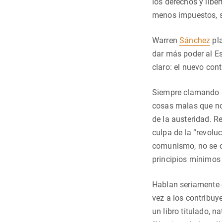
los derechos y libe
menos impuestos, si
Warren
Sánchez
pla
dar más poder al Es
claro: el nuevo con
Siempre clamando d
cosas malas que nos
de la austeridad. Re
culpa de la “revolu
comunismo, no se ol
principios mínimos 
Hablan seriamente 
vez a los contribuy
un libro titulado, n