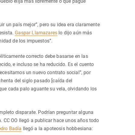
 pueblo elija más libremente o que pague
r un país mejor”, pero su idea era claramente
esista.
Gaspar Llamazares
lo dijo aún más
imidad de los impuestos”.
íticamente correcto debe basarse en las
ido, e incluso se ha reducido. Es el cuento
ecesitamos un nuevo contrato social”, por
henta del siglo pasado [caída del
 que cada palo aguante su vela, olvidando los
mpleto disparate. Podrían preguntar alguna
en. CC OO llegó a publicar hace unos años todo
dro Badía
llegó a la apoteosis hobbesiana: