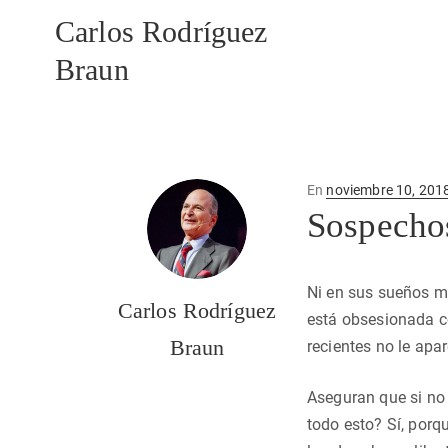
Carlos Rodríguez
Braun
Publicado
En
noviembre 10, 201
en
Sospechos
Ni en sus sueños má
Carlos Rodríguez
está obsesionada co
Braun
recientes no le apa
Aseguran que si no
todo esto? Sí, porq