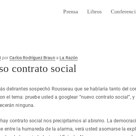
Prensa
Libros
Conferenci
8
por
Carlos Rodríguez Braun
a
La Razón
o contrato social
s delirantes sospechó Rousseau que se hablaría tanto del con
n el tema: pruebe usted a googlear “nuevo contrato social”, y 
recerán ninguna.
 hay contrato social nos precipitamos al abismo. La democrac
ue entre la humareda de la alarma, verá usted asomarse la expl