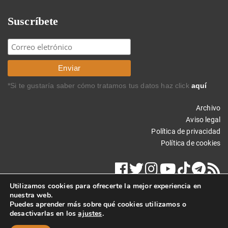
Suscríbete
*Si te gustaría saber cómo tratamos tus datos haz click
aquí
Archivo
Aviso legal
Política de privacidad
Política de cookies
Utilizamos cookies para ofrecerte la mejor experiencia en
nuestra web.
Puedes aprender más sobre qué cookies utilizamos o
desactivarlas en los
ajustes
.
Copyright © 2022 Carlos Rodríguez Braun. Todos los derechos