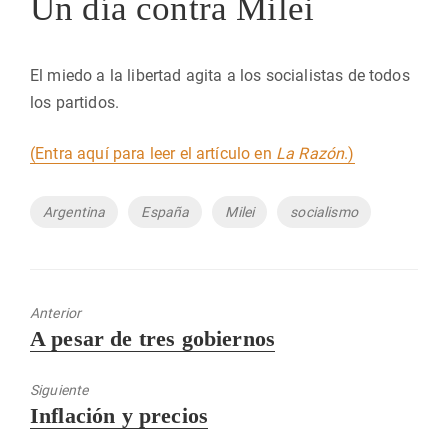
Un día contra Milei
El miedo a la libertad agita a los socialistas de todos
los partidos.
(Entra aquí para leer el artículo en
La Razón
.)
Etiquetas
Argentina
España
Milei
socialismo
Anterior
Entrada
A pesar de tres gobiernos
anterior:
Siguiente
Entrada
Inflación y precios
siguiente: