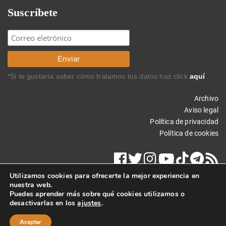
Suscríbete
*Si te gustaría saber cómo tratamos tus datos haz click
aquí
Archivo
Aviso legal
Política de privacidad
Política de cookies
Utilizamos cookies para ofrecerte la mejor experiencia en
nuestra web.
Puedes aprender más sobre qué cookies utilizamos o
desactivarlas en los
ajustes
.
Copyright © 2023 Carlos Rodríguez Braun. Todos los derechos
reservados.
Aceptar