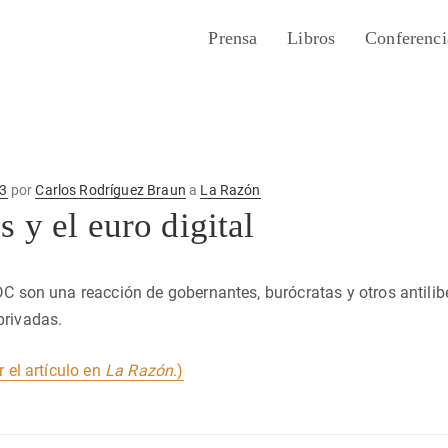
Prensa
Libros
Conferenci
23
por
Carlos Rodríguez Braun
a
La Razón
s y el euro digital
DC son una reacción de gobernantes, burócratas y otros antili
privadas.
r el artículo en
La Razón
.)