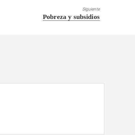
Siguiente
Entrada
Pobreza y subsidios
siguiente: