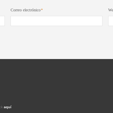
Correo electrónico
*
W
ick
aquí