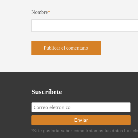
Nombre
*
Suscríbete
*Si te gustaría saber cómo tratamos tus datos haz cl