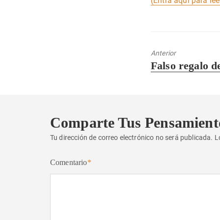
(Entra aquí para lee
Anterior
Entrada
Falso regalo 
anterior:
Comparte Tus Pensamient
Tu dirección de correo electrónico no será publicada.
L
Comentario
*