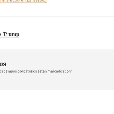
r el artículo en
La Razón
.)
de Trump
os
os campos obligatorios están marcados con
*