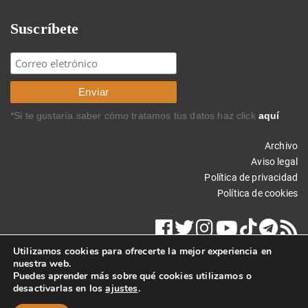
Suscríbete
*Si te gustaría saber cómo tratamos tus datos haz click
aquí
Archivo
Aviso legal
Política de privacidad
Política de cookies
Utilizamos cookies para ofrecerte la mejor experiencia en
nuestra web.
Puedes aprender más sobre qué cookies utilizamos o
desactivarlas en los
ajustes
.
Copyright © 2021 Carlos Rodríguez Braun. Todos los derechos