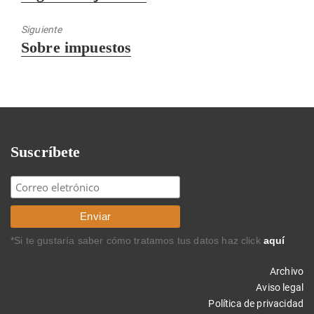
anterior:
Siguiente
Entrada
Sobre impuestos
siguiente:
Suscríbete
*Si te gustaría saber cómo tratamos tus datos haz click
aquí
Archivo
Aviso legal
Política de privacidad