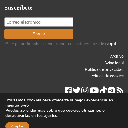
Suscríbete
*Si te gustaría saber cómo tratamos tus datos haz click
aquí
Archivo
Aviso legal
Política de privacidad
Política de cookies
Utilizamos cookies para ofrecerte la mejor experiencia en
nuestra web.
Puedes aprender más sobre qué cookies utilizamos o
desactivarlas en los
ajustes
.
Copyright © 2017 Carlos Rodríguez Braun. Todos los derechos
reservados.
Aceptar