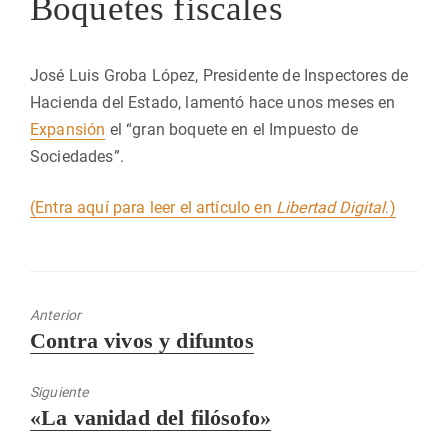
Boquetes fiscales
José Luis Groba López, Presidente de Inspectores de
Hacienda del Estado, lamentó hace unos meses en
Expansión
el “gran boquete en el Impuesto de
Sociedades”.
(Entra aquí para leer el artículo en
Libertad Digital
.)
Anterior
Entrada
Contra vivos y difuntos
anterior:
Siguiente
Entrada
«La vanidad del filósofo»
siguiente: