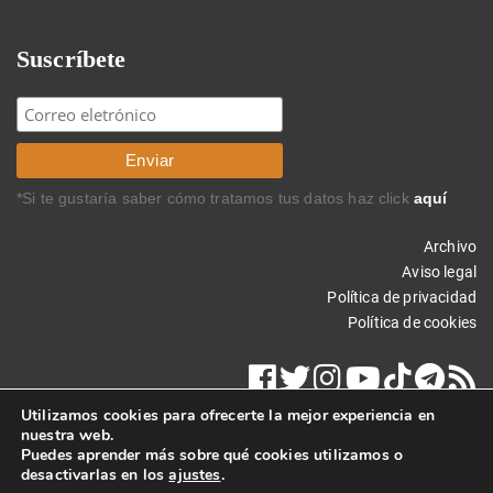
Suscríbete
*Si te gustaría saber cómo tratamos tus datos haz click
aquí
Archivo
Aviso legal
Política de privacidad
Política de cookies
Utilizamos cookies para ofrecerte la mejor experiencia en
nuestra web.
Puedes aprender más sobre qué cookies utilizamos o
desactivarlas en los
ajustes
.
Copyright © 2015 Carlos Rodríguez Braun. Todos los derechos