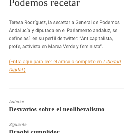
Podemos recetar
Teresa Rodríguez, la secretaria General de Podemos
Andalucía y diputada en el Parlamento andaluz, se
define así en su perfil de twitter: “Anticapitalista,
profe, activista en Marea Verde y feminista”.
(Entra aquí para leer el artículo completo en
Libertad
Digital
.)
Anterior
Entrada
Desvaríos sobre el neoliberalismo
anterior:
Siguiente
Entrada
Draghi cumplidor