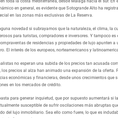
én toda la costa mediterránea, desde Málaga hacia el sur. En e
ámico en general, es evidente que Sotogrande Alto ha registra
pecial en las zonas más exclusivas de La Reserva.
una novedad si subrayamos que la naturaleza, el clima, la cul
rosos para turistas, compradores e inversores. Y tampoco es 
 compraventas de residencias y propiedades de lujo apunten a
uro. El interés de los europeos, norteamericanos y latinoamer
alistas no esperan una subida de los precios tan acusada como
, los precios al alza han animado una expansión de la oferta. 
ncias económicas y financieras, desde unos crecimientos que 
ones en los mercados de crédito.
sta para generar inquietud, que por supuesto aumentará si la
itualmente susceptible de sufrir oscilaciones más abruptas qu
do del lujo inmobiliario. Sea ello como fuere, lo que es indu