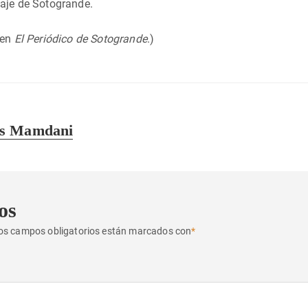
saje de Sotogrande.
 en
El Periódico de Sotogrande
.)
os Mamdani
os
os campos obligatorios están marcados con
*