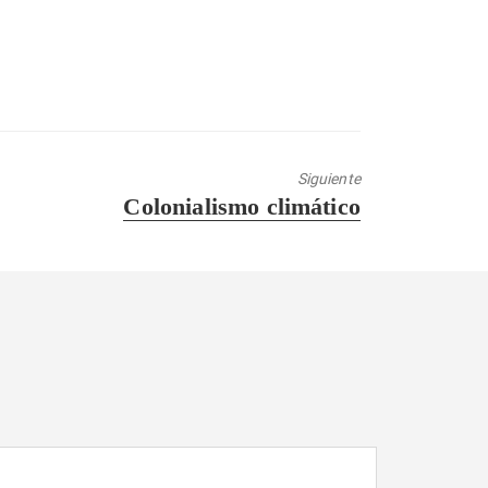
Siguiente
Entrada
Colonialismo climático
siguiente: