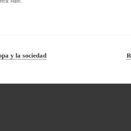
ica: Haití.
En
pa y la sociedad
R
si