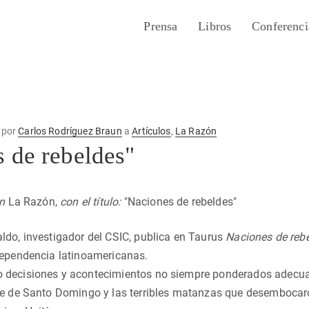
Prensa
Libros
Conferenci
por
Carlos Rodríguez Braun
a
Artículos
,
La Razón
 de rebeldes"
en
La Razón,
con el título:
"Naciones de rebeldes"
ldo, investigador del CSIC, publica en Taurus
Naciones de reb
dependencia latinoamericanas.
 decisiones y acontecimientos no siempre ponderados adecua
te de Santo Domingo y las terribles matanzas que desembocaro