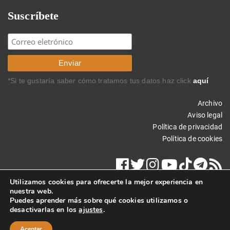
Suscríbete
*Si te gustaría saber cómo tratamos tus datos haz click
aquí
Archivo
Aviso legal
Política de privacidad
Política de cookies
Utilizamos cookies para ofrecerte la mejor experiencia en
nuestra web.
Puedes aprender más sobre qué cookies utilizamos o
desactivarlas en los
ajustes
.
Copyright © 2017 Carlos Rodríguez Braun. Todos los derechos
reservados.
Aceptar