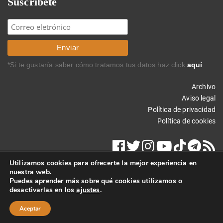
Suscríbete
*Si te gustaría saber cómo tratamos tus datos haz click
aquí
Archivo
Aviso legal
Política de privacidad
Política de cookies
Utilizamos cookies para ofrecerte la mejor experiencia en
nuestra web.
Puedes aprender más sobre qué cookies utilizamos o
desactivarlas en los
ajustes
.
Copyright © 2019 Carlos Rodríguez Braun. Todos los derechos
reservados.
Aceptar