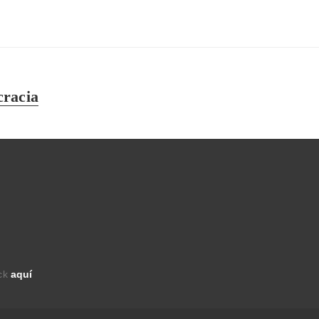
racia
ick
aquí