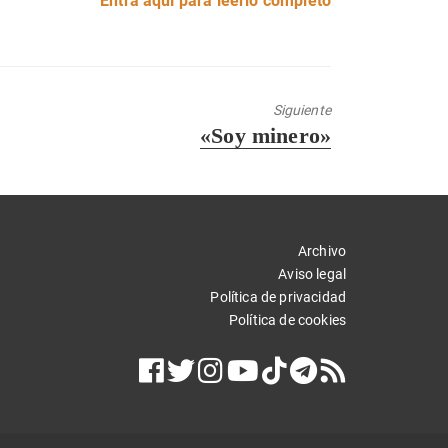
Entra aquí para leerlo completo
Siguiente
Entrada
«Soy minero»
siguiente:
Archivo
Aviso legal
Política de privacidad
Política de cookies