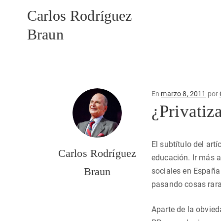
Carlos Rodríguez
Braun
Publicado
En
marzo 8, 2011
por
en
¿Privatiz
El subtítulo del ar
Carlos Rodríguez
educación. Ir más al
Braun
sociales en España s
pasando cosas rara
Aparte de la obvied