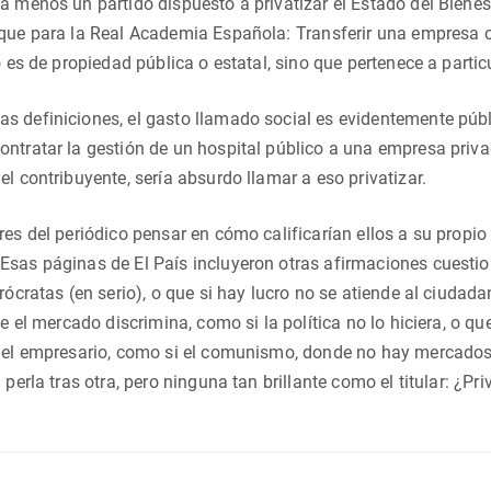
a menos un partido dispuesto a privatizar el Estado del Bienest
que para la Real Academia Española: Transferir una empresa o a
o es de propiedad pública o estatal, sino que pertenece a particu
 definiciones, el gasto llamado social es evidentemente públ
ntratar la gestión de un hospital público a una empresa priva
el contribuyente, sería absurdo llamar a eso privatizar.
es del periódico pensar en cómo calificarían ellos a su propio 
Esas páginas de El País incluyeron otras afirmaciones cuest
urócratas (en serio), o que si hay lucro no se atiende al ciudad
ue el mercado discrimina, como si la política no lo hiciera, o 
del empresario, como si el comunismo, donde no hay mercados 
 perla tras otra, pero ninguna tan brillante como el titular: ¿Pr