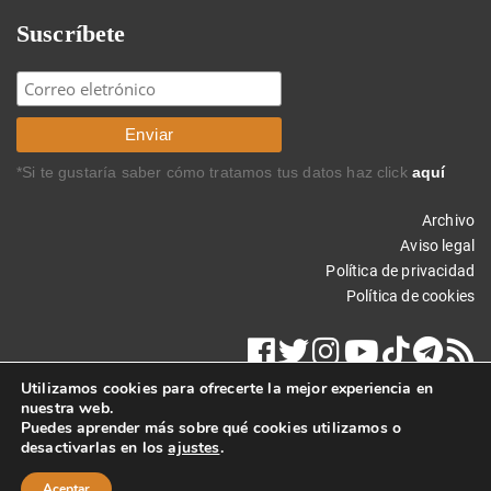
Suscríbete
*Si te gustaría saber cómo tratamos tus datos haz click
aquí
Archivo
Aviso legal
Política de privacidad
Política de cookies
Utilizamos cookies para ofrecerte la mejor experiencia en
nuestra web.
Puedes aprender más sobre qué cookies utilizamos o
desactivarlas en los
ajustes
.
Copyright © 2017 Carlos Rodríguez Braun. Todos los derechos
reservados.
Aceptar