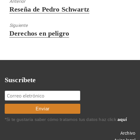
Anterior
Entrada
Reseña de Pedro Schwartz
anterior:
Siguiente
Entrada
Derechos en peligro
siguiente:
Suscríbete
*Si te gustaría saber cómo tratamos tus datos haz click
aquí
Archivo