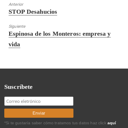
Anterior
Entrada
STOP Desahucios
anterior:
Siguiente
Entrada
Espinosa de los Monteros: empresa y
siguiente:
vida
Suscríbete
*Si te gustaría saber cómo tratamos tus datos haz click
aquí