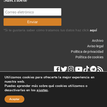
*Si te gustaría saber cómo tratamos tus datos haz click
aquí
Archivo
Aviso legal
Política de privacidad
Política de cookies
Utilizamos cookies para ofrecerte la mejor experiencia en
nuestra web.
Puedes aprender más sobre qué cookies utilizamos o
desactivarlas en los
ajustes
.
Copyright © 2017 Carlos Rodríguez Braun. Todos los derechos
reservados.
Aceptar